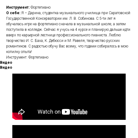
Инструмент:
Фортепиано
О себе:
Я – Дарина, студентка музыкального училища при Саратовской
Государственной Консерватории им. Л. В. Собинова. С 5-ти лет я
обучалась игре на фортепиано сначала в музыкальной школе, а затем
поступила в колледж. Сейчас я учусь на 4 курсе и планирую дальше идти
вверх по карьерной лестнице профессионального пианиста. Люблю
творчество И. С. Баха, К. Дебюсси и М. Равеля, творчество русских
романтиков. С радостью обучу Вас всему, что годами собиралось в мою
копилку опыта!
Инструмент: Фортепиано
Видео
Видео