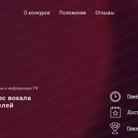
О конкурсе
Положение
Отзывы
уры и информации РК
Приё
рс вокала
елей
Дост
Приз