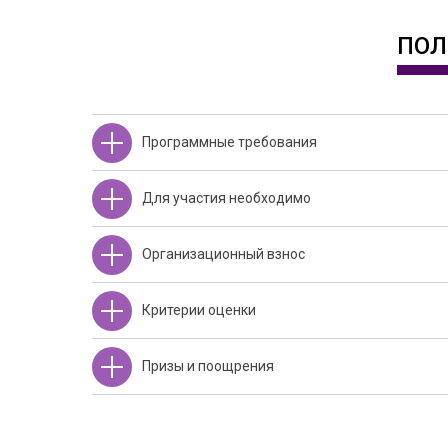
ПОЛ
Программные требования
Для участия необходимо
Организационный взнос
Критерии оценки
Призы и поощрения